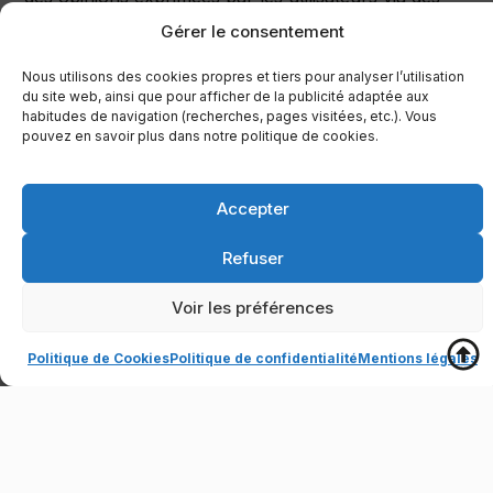
commentaires ou autres outils.
Gérer le consentement
Il est interdit d’utiliser le site pour transmettre ou
Nous utilisons des cookies propres et tiers pour analyser l’utilisation
diffuser des contenus contenant des virus ou tout
du site web, ainsi que pour afficher de la publicité adaptée aux
autre programme destiné à interrompre ou
habitudes de navigation (recherches, pages visitées, etc.). Vous
pouvez en savoir plus dans notre politique de cookies.
endommager les systèmes informatiques.
L’utilisateur sera tenu responsable de tout dommage
Accepter
causé à RESIDENCIAL FORNOCAL C.B. en cas de
non-respect de ces conditions.
Refuser
Propriété intellectuelle et
Voir les préférences
industrielle
Politique de Cookies
Politique de confidentialité
Mentions légales
Open chaty
Tous les contenus et éléments du site (textes,
images, logos, icônes, fichiers audio, logiciels, etc.)
sont la propriété de RESIDENCIAL FORNOCAL C.B.
ou de ses fournisseurs et sont protégés par les lois
espagnoles et internationales.